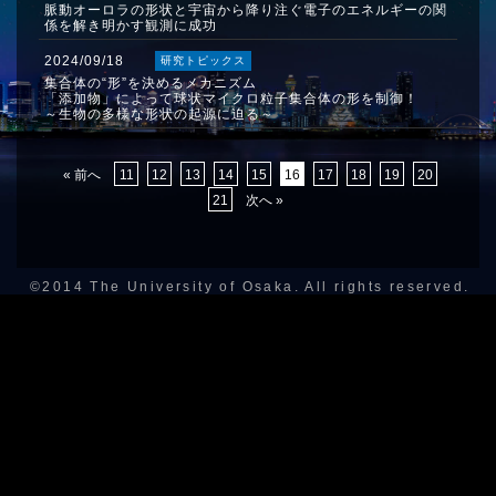
脈動オーロラの形状と宇宙から降り注ぐ電子のエネルギーの関
係を解き明かす観測に成功
2024/09/18
研究トピックス
集合体の“形”を決めるメカニズム
「添加物」によって球状マイクロ粒子集合体の形を制御！
～生物の多様な形状の起源に迫る～
« 前へ
11
12
13
14
15
16
17
18
19
20
21
次へ »
©2014 The University of Osaka. All rights reserved.