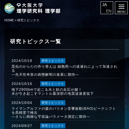
JA
EN
HOME
>
研究トピックス
研究トピックス一覧
2024/10/18
研究トピックス
昆虫のからだの作り替えは 細胞死への道連れによって加速され
る
―先天性奇形の病態解明の進展に期待―
2024/10/16
研究トピックス
地下2900kmで起こる水と鉄の反応が鍵！
水が引き起こすマントル最深部の地震波速度低下
2024/10/04
研究トピックス
ライマンアルファの森のバリオン音響振動(BAO)ピークシフト
を高精度で検出
―さらに精緻な宇宙論パラメータ測定に期待―
2024/09/27
研究トピックス