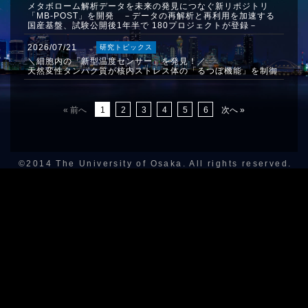
メタボローム解析データを未来の発見につなぐ新リポジトリ
「MB-POST」を開発 －データの再解析と再利用を加速する
国産基盤、試験公開後1年半で 180プロジェクトが登録－
2026/07/21
研究トピックス
＼細胞内の「新型温度センサー」を発見！／
天然変性タンパク質が核内ストレス体の「るつぼ機能」を制御
« 前へ
1
2
3
4
5
6
次へ »
©2014 The University of Osaka. All rights reserved.