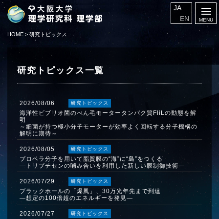
JA
EN
HOME
>
研究トピックス
研究トピックス一覧
2026/08/06
研究トピックス
海洋性ビブリオ菌のべん毛モータータンパク質FliLの動態を解
明
～細菌が持つ極小分子モーターが効率よく回転する分子機構の
解明に期待～
2026/08/05
研究トピックス
プロペラ分子を用いて脂質膜の“海”に“島”をつくる
―トリプチセンの噛み合いを利用した新しい膜制御技術―
2026/07/29
研究トピックス
ブラックホールの「爆風」、30万光年先まで到達
―想定の100倍超のエネルギーを発見―
2026/07/27
研究トピックス