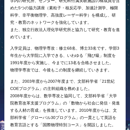
学内の研究所、センター、研究科付属実験施設の構成員を含
めた5つの協力講座（素粒子・核反応学、加速計測学、極限
科学、非平衡物理学、高強度レーザー科学）を構成し、研
究・教育のネットワークを強化しています。
また、独立行政法人理化学研究所と協力して研究・教育を進
めています。
入学定員は、物理学専攻：修士68名、博士33名です。学部3
年生から大学院に入学できる、いわゆる「飛び級」制度を
1991年度から実施し、今までに13名を合格させました。
物理学専攻では、今後もこの制度を継続していきます。
また、2003年度から2007年度まで、文部科学省「21世紀
COEプログラム」の主幹組織を務めました。
2008年度からは、数学専攻と協同して、文部科学省「大学
院教育改革支援プログラム」の「数物から社会に発信・発進
する人材の育成」を推進しています。2010年度からは、文
部科学省「グローバル30プログラム」の一貫として英語を
教育言語とする「国際物理特別コース」を開設しました。