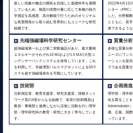
新しい現象や概念の開拓を目指した基礎科学を展開
2022年4月
しているため、物質の状態や量に応じて各種の熱力
ンター（PRC
学測定を高感度、高分解能で行うためのオリジナル
した。分野横断
な装置開発から取り組む世界的にもユニークな研究
とともに、若手
組織です。
進できるような
先端強磁場科学研究センター
質量分析
超強磁場第一および第二実験施設があり、最大蓄積
多様な質量分析
エネルギーがそれぞれ10 MJおよび1.5 MJの大型コ
ニーズにワンス
ンデンサーバンクシステムを保有しています。これ
ーションを提供
を利用して、非破壊型パルスマグネットによる50テ
ラである質量分
スラを超す強磁場発生を可能にしています。
技術部
企画推進
分析測定室、教育支援室、研究支援室、情報ネット
理学部・理学研
ワーク室の4室からなる組織で、各室の技術職員は
化を図ることを目的に
教員・事務部と連携しながら活発に活動を行い理学
Administr
部・理学研究科の教育・研究に大きく寄与していま
価、広報、国際
す。
っています。