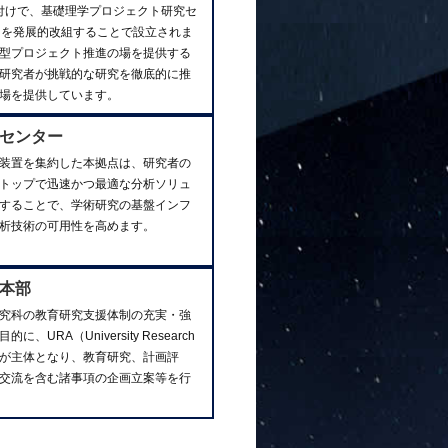
1日付けで、基礎理学プロジェクト研究セ
）を発展的改組することで設立されま
型プロジェクト推進の場を提供する
研究者が挑戦的な研究を徹底的に推
場を提供しています。
センター
装置を集約した本拠点は、研究者の
トップで迅速かつ最適な分析ソリュ
することで、学術研究の基盤インフ
析技術の可用性を高めます。
本部
究科の教育研究支援体制の充実・強
、URA（University Research
ator）が主体となり、教育研究、計画評
交流を含む諸事項の企画立案等を行