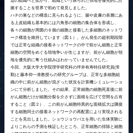
辺の組織へと拡がり、組織という限られた領地を優先的に占
拠することを世界で初めて発見しました。
ハチの巣などの構造に見られるように、腸や皮膚の表層にあ
る上皮組織も基本的には六角形の細胞の集合体を形成し、
各々の細胞が周囲の６個の細胞と接着した多細胞のネットワ
ーク構造を維持しています（図１）。がん発生の超初期段階
では正常な組織の接着ネットワークの中で前がん細胞と正常
細胞の空間をめぐる領地争いが生じますが、前がん細胞が領
地を優先的に奪う仕組みはわかっていませんでした。
今回、大阪大学大学院理学研究科の坪井有寿特任研究員(常
勤)と藤本仰一准教授らの研究グループは、正常な多細胞組
織の中に前がん細胞が混ざった状況を計算機シミュレーショ
ンにて分析しました。その結果、正常細胞の細胞死直後に前
がん細胞だけが細胞分裂を介さずに面積を広げて空間を占有
すること（図２）、この前がん細胞特異的な面積拡大は隣接
する細胞同士の接着ネットワークの再配置により実現される
ことを見出しました。ショウジョウバエを用いた生体実験に
よりこれらの予測を検証したところ、正常細胞の排除と細胞