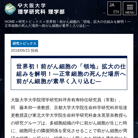
JA
EN
HOME
>
研究トピックス
>
世界初！前がん細胞の「領地」拡大の仕組みを解明！―
正常細胞の死んだ場所へ前がん細胞が素早く入り込む―
研究トピックス
2018/06/15 投稿
世界初！前がん細胞の「領地」拡大の仕
組みを解明！―正常細胞の死んだ場所へ
前がん細胞が素早く入り込む―
大阪大学大学院理学研究科坪井有寿特任研究員（常勤）、
同 藤本仰一准教授、京都大学大学院生命科学研究科井垣達
吏教授及び東北大学大学院生命科学研究科倉永英里奈教授ら
の研究グループは、多細胞組織の中に前がん細胞が生じた時
に、細胞同士の隣接関係を変化させることで前がん細胞が周