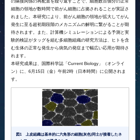
の隣接関係の再配置を繰り返すことで、細胞数百個分の正常
細胞の領地が数時間で前がん細胞に占拠されることが実証さ
れました。本研究により、前がん細胞の領地が拡大してがん
発生に至る超初期段階のメカニズムの解明に繋がることが期
待されます。また、計算機シミュレーションによる予測と実
験的検証がタッグを組む多細胞組織の研究方法は、ヒトを含
む生体の正常な発生から病気の発症まで幅広い応用が期待さ
れます。
本研究成果は、国際科学誌「Current Biology」（オンライ
ン）に、6月15日（金）午前2時（日本時間）に公開されま
す。
図1 上皮組織は基本的に六角形の細胞(灰色)同士が接着したネ