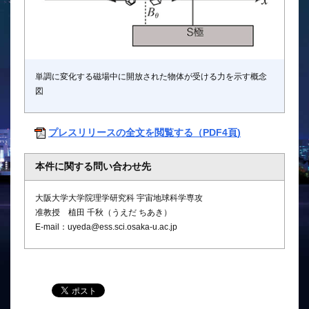
単調に変化する磁場中に開放された物体が受ける力を示す概念
図
プレスリリースの全文を閲覧する（PDF4頁)
本件に関する問い合わせ先
大阪大学大学院理学研究科 宇宙地球科学専攻
准教授 植田 千秋（うえだ ちあき）
E-mail：uyeda@ess.sci.osaka-u.ac.jp