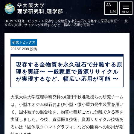
JA
EN
HOME
>
研究トピックス
>
現存する全物質を永久磁石で分離する原理を実証〜 一般
家庭で資源リサイクルが実現するなど、幅広い応用が可能 〜
研究トピックス
2016/12/08 投稿
現存する全物質を永久磁石で分離する原
理を実証〜 一般家庭で資源リサイクル
が実現するなど、幅広い応用が可能 〜
大阪大学大学院理学研究科の植田千秋准教授らの研究チーム
は、小型ネオジム磁石および小型・微小重力発生装置を用い
て、固体粒子の混合物を、物質の種類ごとに分離できる事を
実証しました。今後、資源探査技術、資源リサイクル技術あ
るいは「固体版クロマトグラフィ」などの開発への応用が期