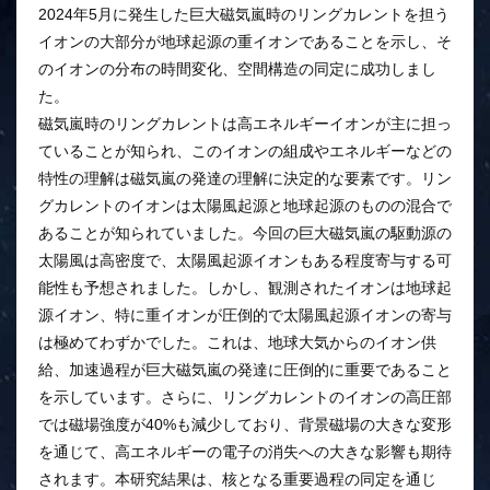
2024年5月に発生した巨大磁気嵐時のリングカレントを担う
イオンの大部分が地球起源の重イオンであることを示し、そ
のイオンの分布の時間変化、空間構造の同定に成功しまし
た。
磁気嵐時のリングカレントは高エネルギーイオンが主に担っ
ていることが知られ、このイオンの組成やエネルギーなどの
特性の理解は磁気嵐の発達の理解に決定的な要素です。リン
グカレントのイオンは太陽風起源と地球起源のものの混合で
あることが知られていました。今回の巨大磁気嵐の駆動源の
太陽風は高密度で、太陽風起源イオンもある程度寄与する可
能性も予想されました。しかし、観測されたイオンは地球起
源イオン、特に重イオンが圧倒的で太陽風起源イオンの寄与
は極めてわずかでした。これは、地球大気からのイオン供
給、加速過程が巨大磁気嵐の発達に圧倒的に重要であること
を示しています。さらに、リングカレントのイオンの高圧部
では磁場強度が40%も減少しており、背景磁場の大きな変形
を通じて、高エネルギーの電子の消失への大きな影響も期待
されます。本研究結果は、核となる重要過程の同定を通じ