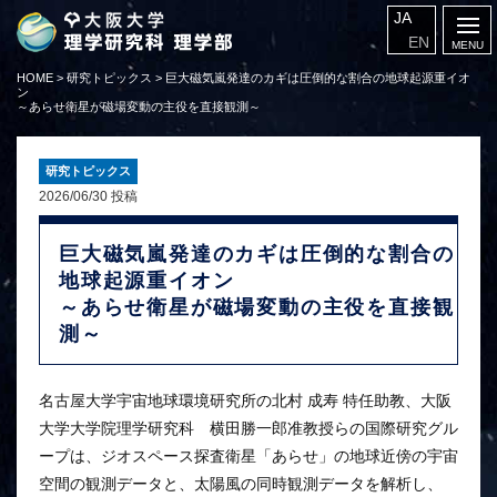
JA
EN
HOME
>
研究トピックス
>
巨大磁気嵐発達のカギは圧倒的な割合の地球起源重イオ
ン
～あらせ衛星が磁場変動の主役を直接観測～
研究トピックス
2026/06/30 投稿
巨大磁気嵐発達のカギは圧倒的な割合の
地球起源重イオン
～あらせ衛星が磁場変動の主役を直接観
測～
名古屋大学宇宙地球環境研究所の北村 成寿 特任助教、大阪
大学大学院理学研究科 横田勝一郎准教授らの国際研究グル
ープは、ジオスペース探査衛星「あらせ」の地球近傍の宇宙
空間の観測データと、太陽風の同時観測データを解析し、