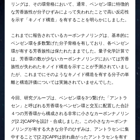
リングは、その環骨格において、通常、ベンゼン環に特徴的
な芳香族性が分子ひずみによって失われたことで高い反応性
を示す「キノイド構造」を有することを明らかにしました。
これまでに報告されているカーボンナノリングは、基本的に
ベンゼン環を多数繋げた分子骨格を有しており、各ベンゼン
環が有する芳香族性は保たれたままでした。量子化学計算で
は、芳香環の数が少ないカーボンナノリングにおいては芳香
族性が失われたキノイド構造を示すことが予測されていまし
たが、これまでにそのようなキノイド構造を有する分子の単
離と構造評価については実施されていませんでした。
今回、研究グループは、ベンゼン環を3つ繋げた「アントラ
セン」と呼ばれる芳香環をベンゼン環と交互に配置した合計
４つの芳香環から構成される非常に小さなカーボンナノリン
グ[2.2]CAPPを設計・合成しました。この小さなカーボンナ
ノリングが有する大きな分子のひずみは、アントラセンに集
中することで[2.2]CAPPは折れ曲がったアントラセンを有す