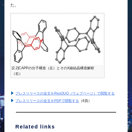
た。
[2.2]CAPPの分子構造（左）とそのX線結晶構造解析
（右）
プレスリリースの全文をResOUO（ウェブページ）で閲覧する
プレスリリースの全文をPDFで閲覧する
（6頁）
Related links