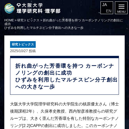
JA
EN
HOME
>
研究トピックス
>
折れ曲がった芳香環を持つ カーボンナノリングの創出に
成功
ひずみを利用したマルチスピン分子創出への大きな一歩
研究トピックス
2025/10/27 投稿
折れ曲がった芳香環を持つ カーボンナ
ノリングの創出に成功
ひずみを利用したマルチスピン分子創出
への大きな一歩
大阪大学大学院理学研究科の大学院生の槙原優太さん（博士
後期課程2年）、久保孝史教授、西内智彦准教授らの研究グ
ループは、大きく歪んだ芳香環を有した特別なカーボンナノ
リング[2.2]CAPPの創出に成功しました。このカーボンナノ