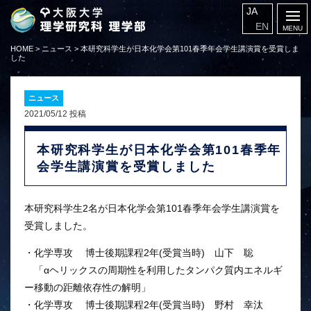
JA
EN
HOME
>
ニュース
>
本研究科学生が日本化学会第101春季年会学生講演賞を受賞しま
した
ニュース
2021/05/12 投稿
本研究科学生が日本化学会第101春季年
会学生講演賞を受賞しました
本研究科学生2名が日本化学会第101春季年会学生講演賞を
受賞しました。
・化学専攻 博士後期課程2年(受賞当時) 山下 聡
「αヘリックスの周期性を利用したタンパク質内エネルギ
ー移動の距離依存性の解明」
・化学専攻 博士後期課程2年(受賞当時) 野村 幸汰