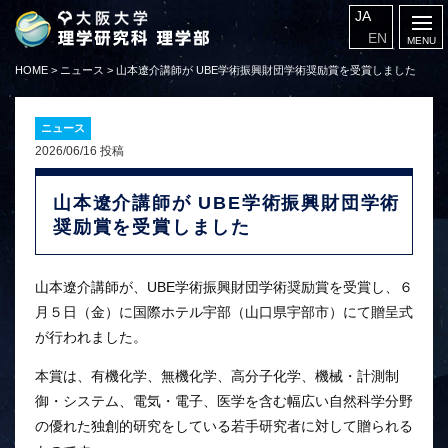
JA
EN
HOME
>
ニュース
>
山本遼介講師が UBE学術振興財団学術奨励賞を受賞しました
ニュース
2026/06/16 投稿
山本遼介講師が UBE学術振興財団学術
奨励賞を受賞しました
山本遼介講師が、UBE学術振興財団学術奨励賞を受賞し、６
月５日（金）に国際ホテル宇部（山口県宇部市）にて贈呈式
が行われました。
本賞は、有機化学、無機化学、高分子化学、機械・計測制
御・システム、電気・電子、医学を含む幅広い自然科学分野
の優れた独創的研究をしている若手研究者に対して贈られる