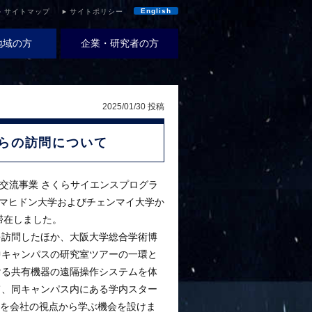
English
サイトマップ
サイトポリシー
地域の方
企業・研究者の方
2025/01/30 投稿
らの訪問について
交流事業 さくらサイエンスプログラ
イのマヒドン大学およびチェンマイ大学か
滞在しました。
を訪問したほか、大阪大学総合学術博
中キャンパスの研究室ツアーの一環と
ける共有機器の遠隔操作システムを体
て、同キャンパス内にある学内スター
の重要性を会社の視点から学ぶ機会を設けま