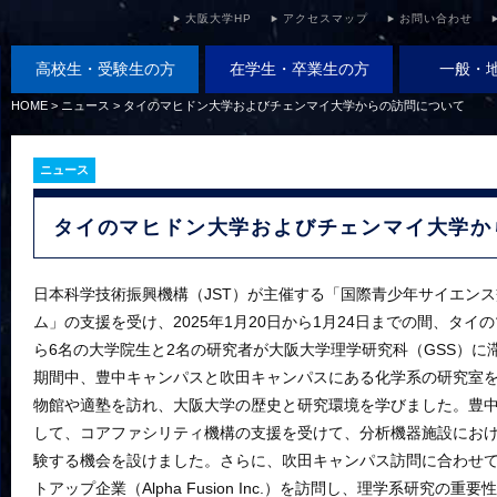
大阪大学HP
アクセスマップ
お問い合わせ
高校生・受験生の方
在学生・卒業生の方
一般・
HOME
>
ニュース
>
タイのマヒドン大学およびチェンマイ大学からの訪問について
ニュース
タイのマヒドン大学およびチェンマイ大学か
日本科学技術振興機構（JST）が主催する「国際青少年サイエンス
ム」の支援を受け、2025年1月20日から1月24日までの間、タ
ら6名の大学院生と2名の研究者が大阪大学理学研究科（GSS）に
期間中、豊中キャンパスと吹田キャンパスにある化学系の研究室
物館や適塾を訪れ、大阪大学の歴史と研究環境を学びました。豊
して、コアファシリティ機構の支援を受けて、分析機器施設にお
験する機会を設けました。さらに、吹田キャンパス訪問に合わせ
トアップ企業（Alpha Fusion Inc.）を訪問し、理学系研究