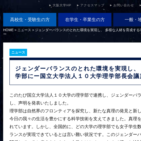
大阪大学HP
アクセスマップ
お問い合わせ
高校生・受験生の方
在学生・卒業生の方
一般・
HOME
>
ニュース
>
ジェンダーバランスのとれた環境を実現し、 多様な人材を育成する
ー
ニュース
ジェンダーバランスのとれた環境を実現し、
学部にー国立大学法人１０大学理学部長会議
このたび国立大学法人１０大学の理学部で連携し、ジェンダーバ
し、声明を発表いたしました。
理学部は自然界のフロンティアを探究し、新たな真理の発見と新
今日の我々の生活を豊かにする科学技術を支えてきました。真理
れています。しかし、全国的に、どの大学の理学部でも女子学生
ランスが実現できているとは言い難い状況です。このジェンダー