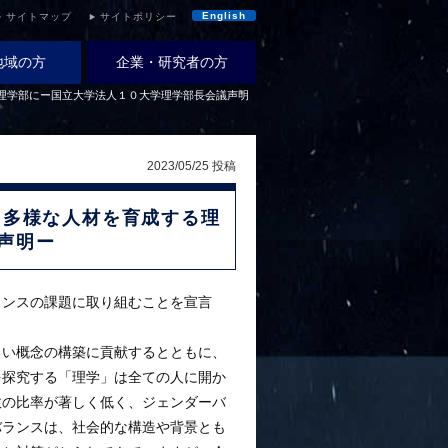
English
サイトマップ
サイトポリシー
地域の方
企業・研究者の方
理学部にー国立大学法人１０大学理学部長会議声明
2023/05/25 投稿
 多様な人材を育成する理
声明ー
ランスの課題に取り組むことを宣言
しい概念の構築に貢献するとともに、
を探究する「理学」は全ての人に開か
数の比率が著しく低く、ジェンダーバ
バランスは、社会的な構造や背景とも