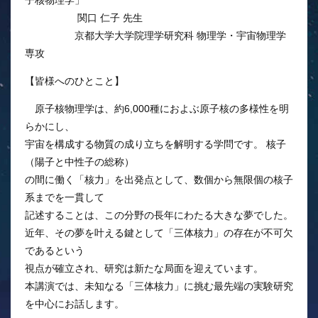
子核物理学」
関口 仁子 先生
京都大学大学院理学研究科 物理学・宇宙物理学
専攻
【皆様へのひとこと】
原子核物理学は、約6,000種におよぶ原子核の多様性を明
らかにし、
宇宙を構成する物質の成り立ちを解明する学問です。 核子
（陽子と中性子の総称）
の間に働く「核力」を出発点として、数個から無限個の核子
系までを一貫して
記述することは、この分野の長年にわたる大きな夢でした。
近年、その夢を叶える鍵として「三体核力」の存在が不可欠
であるという
視点が確立され、研究は新たな局面を迎えています。
本講演では、未知なる「三体核力」に挑む最先端の実験研究
を中心にお話します。