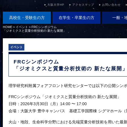
大阪大学HP
アクセスマップ
お問い合わせ
高校生・受験生の方
在学生・卒業生の方
一般・
HOME
>
イベント
>
FRCシンポジウム
「ジオミクスと質量分析技術の 新たな展開」
イベント
FRCシンポジウム
「ジオミクスと質量分析技術の 新たな展開
理学研究科附属フォアフロント研究センターでは以下の公開シン
FRCシンポジウム「ジオミクスと質量分析技術の 新たな展開」
日時：2026年3月30日（月）14:00 〜 17:00
会場：大阪大学 豊中キャンパス 基礎工学国際棟 シグマホール（
火山・地殻、生命科学分野における先端質量分析技術を用いた最