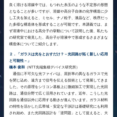
良く溶ける溶媒中では、もつれた糸玉のような不定形の形態
となることが多いですが、溶媒や高分子自体の化学構造に少
し工夫を加えると、ミセル、ナノ粒子、液晶など、秩序だっ
た多様な構造体を形成することが可能です。本講義では、ま
ず溶液中における高分子の挙動について説明した後、私たち
の研究室で発見した、高分子が溶液中で形成するさまざまな
構造体についてご紹介します。
２．「ガラスは光をとおすだけ？－光回路が拓く新しい応用
と可能性－」
橋本 俊和
（NTT先端集積デバイス研究所）
通信に不可欠な光ファイバは、屈折率の異なるガラスで光
を閉じ込め、遠方まで信号を伝える技術として発展してきま
した。その原理をシリコン基板上に微細加工で実現した光回
路は、通信分野で広く活用されています。近年、こうした光
回路を通信以外に応用する動きが進んでいます。ガラス材料
の特性を活かした広帯域・安定な干渉計は基礎研究にも利用
され始め、また光回路設計を「逆問題」として捉えると、大