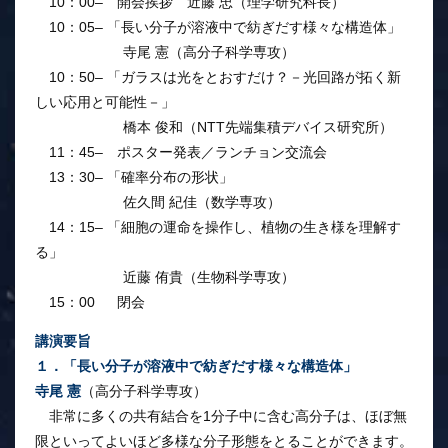
10：00– 開会挨拶 近藤 忠（理学研究科長）
10：05– 「長い分子が溶液中で紡ぎだす様々な構造体」
寺尾 憲（高分子科学専攻）
10：50– 「ガラスは光をとおすだけ？－光回路が拓く新
しい応用と可能性－」
橋本 俊和（NTT先端集積デバイス研究所）
11：45– ポスター発表／ランチョン交流会
13：30– 「確率分布の形状」
佐久間 紀佳（数学専攻）
14：15– 「細胞の運命を操作し、植物の生き様を理解す
る」
近藤 侑貴（生物科学専攻）
15：00
–
閉会
講演要旨
１．「長い分子が溶液中で紡ぎだす様々な構造体」
寺尾 憲
（高分子科学専攻）
非常に多くの共有結合を1分子中に含む高分子は、ほぼ無
限といってよいほど多様な分子形態をとることができます。