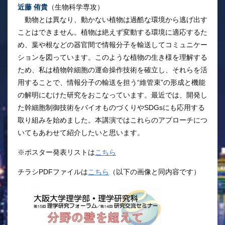
近藤 侑貴
（生物科学専攻）
動物とは異なり、動かない植物は過酷な環境から逃げ出す
ことはできません。植物は絶えず変動する環境に適応するた
め、葉や根などの器官間で情報分子を輸送してコミュニケー
ションを図っています。このような植物の生き様を理解する
ため、私は植物幹細胞の運命操作技術を確立し、それらを活
用することで、情報分子の輸送を担う“維管束”の形成と機能
の解明にむけた研究をおこなっています。最近では、開発し
た幹細胞制御技術をバイオものづくりやSDGsにも応用する
取り組みを始めました。本講演ではこれらのアプローチにつ
いてもあわせて紹介したいと思います。
※ポスター発表リストは
こちら
チラシPDFファイルは
こちら
（以下の画像と同内容です）