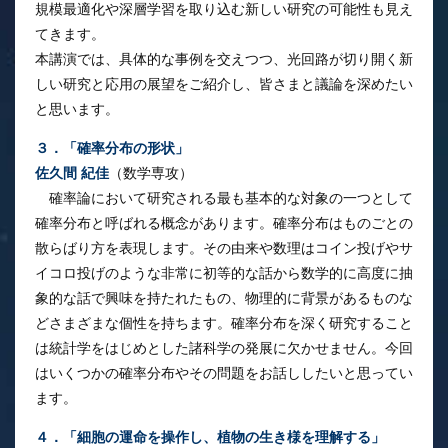
規模最適化や深層学習を取り込む新しい研究の可能性も見え
てきます。
本講演では、具体的な事例を交えつつ、光回路が切り開く新
しい研究と応用の展望をご紹介し、皆さまと議論を深めたい
と思います。
３．「確率分布の形状」
佐久間 紀佳
（数学専攻）
確率論において研究される最も基本的な対象の一つとして
確率分布と呼ばれる概念があります。確率分布はものごとの
散らばり方を表現します。その由来や数理はコイン投げやサ
イコロ投げのような非常に初等的な話から数学的に高度に抽
象的な話で興味を持たれたもの、物理的に背景があるものな
どさまざまな個性を持ちます。確率分布を深く研究すること
は統計学をはじめとした諸科学の発展に欠かせません。今回
はいくつかの確率分布やその問題をお話ししたいと思ってい
ます。
４．「細胞の運命を操作し、植物の生き様を理解する」